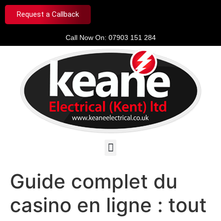
Request a Callback
Call Now On:
07903 151 284
Guide complet du
casino en ligne : tout