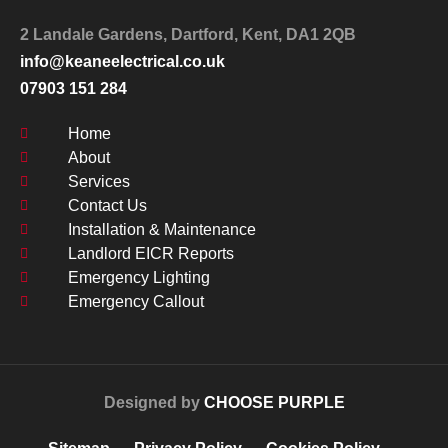
2 Landale Gardens, Dartford, Kent, DA1 2QB
info@keaneelectrical.co.uk
07903 151 284
Home
About
Services
Contact Us
Installation & Maintenance
Landlord EICR Reports
Emergency Lighting
Emergency Callout
Designed by
CHOOSE PURPLE