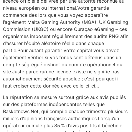
licence officielle délivrée par une autorité reconnue au
niveau européen ou international.Votre garantie
commence dès lors que vous voyez apparaître
l’agrément Malta Gaming Authority (MGA), UK Gambling
Commission (UKGC) ou encore Curaçao eGaming – ces
organismes imposent régulièrement des audits RNG afin
d’assurer l’équité aléatoire réelle dans chaque
partie.Pour autant garantir votre capital vous devez
également vérifier si vos fonds sont détenus dans un
compte ségrégué distinct du compte opérationnel du
site.Juste parce qu’une licence existe ne signifie pas
automatiquement sécurité absolue ; c’est pourquoi il
faut croiser cette donnée avec celle-ci-ci…
La réputation se mesure surtout grâce aux avis publiés
sur des plateformes indépendantes telles que
Basketnews.Net, qui compile chaque trimestre plusieurs
milliers d’opinions françaises authentiques.Lorsqu’un
opérateur cumule plus 85 % d’avis positifs il bénéficie