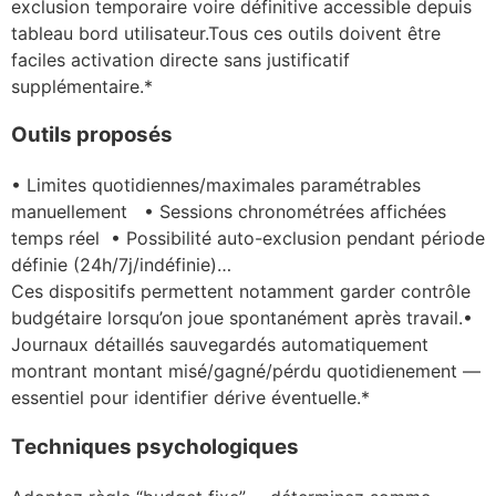
exclusion temporaire voire définitive accessible depuis
tableau bord utilisateur.Tous ces outils doivent être
faciles activation directe sans justificatif
supplémentaire.*
Outils proposés
• Limites quotidiennes/maximales paramétrables
manuellement • Sessions chronométrées affichées
temps réel • Possibilité auto-exclusion pendant période
définie (24h/7j/indéfinie)…
Ces dispositifs permettent notamment garder contrôle
budgétaire lorsqu’on joue spontanément après travail.•
Journaux détaillés sauvegardés automatiquement
montrant montant misé/gagné/pérdu quotidienement —
essentiel pour identifier dérive éventuelle.*
Techniques psychologiques