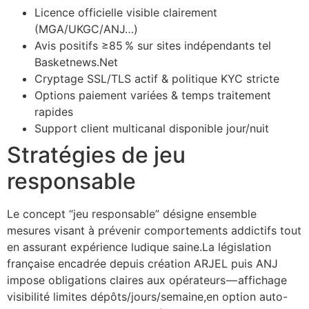
Licence officielle visible clairement
(MGA/UKGC/ANJ…)
Avis positifs ≥85 % sur sites indépendants tel
Basketnews.Net
Cryptage SSL/TLS actif & politique KYC stricte
Options paiement variées & temps traitement
rapides
Support client multicanal disponible jour/nuit
Stratégies de jeu
responsable
Le concept “jeu responsable” désigne ensemble
mesures visant à prévenir comportements addictifs tout
en assurant expérience ludique saine.La législation
française encadrée depuis création ARJEL puis ANJ
impose obligations claires aux opérateurs — affichage
visibilité limites dépôts/jours/semaine,en option auto-