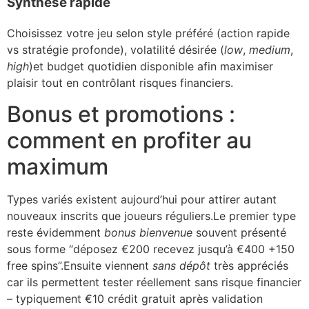
Synthèse rapide
Choisissez votre jeu selon style préféré (action rapide
vs stratégie profonde), volatilité désirée (
low
,
medium
,
high
)​et budget quotidien disponible afin maximiser
plaisir tout en contrôlant risques financiers.
Bonus et promotions :
comment en profiter au
maximum
Types variés existent aujourd’hui pour attirer autant
nouveaux inscrits que joueurs réguliers.Le premier type
reste évidemment
bonus bienvenue
souvent présenté
sous forme “déposez €200 recevez jusqu’à €400 +150
free spins”.Ensuite viennent
sans dépôt
très appréciés
car ils permettent tester réellement sans risque financier
– typiquement €10 crédit gratuit après validation