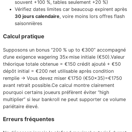
souvent +100 %, tables seulement +20 %)
Vérifiez dates limites car beaucoup expirent après
30 jours calendaire
, voire moins lors offres flash
saisonnières
Calcul pratique
Supposons un bonus “200 % up to €300” accompagné
d’une exigence wagering 35x·mise initiale (€50).Valeur
théorique totale obtenue = €150 crédit ajouté + €50
dépôt initial = €200 net utilisable après condition
remplie → Vous devez miser €1750 (€50×35)=€1750
avant retrait possible.Ce calcul montre clairement
pourquoi certains joueurs préfèrent éviter “high
multiplier” si leur bankroll ne peut supporter ce volume
pariétaire élevé.​
Erreurs fréquentes