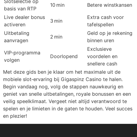
Slotselectie op
10 min
Betere winstkansen
basis van RTP
Live dealer bonus
Extra cash voor
3 min
activeren
tafelspellen
Uitbetaling
Geld op je rekening
2 min
aanvragen
binnen uren
Exclusieve
VIP‑programma
Doorlopend
voordelen en
volgen
snellere cash
Met deze gids ben je klaar om het maximale uit de
mobiele slot‑ervaring bij Gigaspinz Casino te halen.
Begin vandaag nog, volg de stappen nauwkeurig en
geniet van snelle uitbetalingen, royale bonussen en een
veilig speelklimaat. Vergeet niet altijd verantwoord te
spelen en je limieten in de gaten te houden. Veel succes
en plezier!