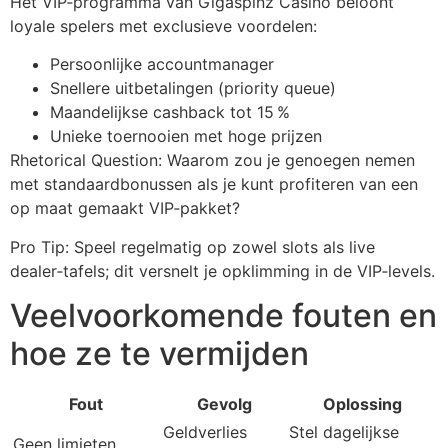
Het VIP‑programma van Gigaspinz Casino beloont
loyale spelers met exclusieve voordelen:
Persoonlijke accountmanager
Snellere uitbetalingen (priority queue)
Maandelijkse cashback tot 15 %
Unieke toernooien met hoge prijzen
Rhetorical Question: Waarom zou je genoegen nemen
met standaardbonussen als je kunt profiteren van een
op maat gemaakt VIP‑pakket?
Pro Tip: Speel regelmatig op zowel slots als live
dealer‑tafels; dit versnelt je opklimming in de VIP‑levels.
Veelvoorkomende fouten en
hoe ze te vermijden
Fout
Gevolg
Oplossing
Geldverlies
Stel dagelijkse
Geen limieten