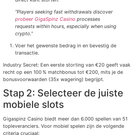
“Players seeking fast withdrawals discover
probeer GigaSpinz Casino
processes
requests within hours, especially when using
crypto.”
Voer het gewenste bedrag in en bevestig de
transactie.
Industry Secret: Een eerste storting van €20 geeft vaak
recht op een 100 % matchbonus tot €200, mits je de
bonusvoorwaarden (35x wagering) begrijpt.
Stap 2: Selecteer de juiste
mobiele slots
Gigaspinz Casino biedt meer dan 6.000 spellen van 51
topleveranciers. Voor mobiel spelen zijn de volgende
criteria cruciaal: