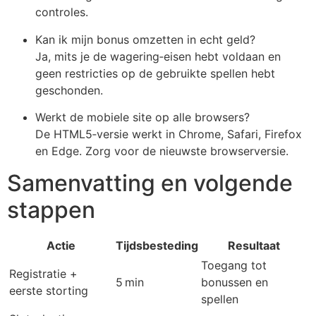
controles.
Kan ik mijn bonus omzetten in echt geld?
Ja, mits je de wagering‑eisen hebt voldaan en
geen restricties op de gebruikte spellen hebt
geschonden.
Werkt de mobiele site op alle browsers?
De HTML5‑versie werkt in Chrome, Safari, Firefox
en Edge. Zorg voor de nieuwste browserversie.
Samenvatting en volgende
stappen
Actie
Tijdsbesteding
Resultaat
Toegang tot
Registratie +
5 min
bonussen en
eerste storting
spellen